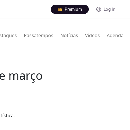
Premium
Log in
staques
Passatempos
Notícias
Vídeos
Agenda
 e março
ística.