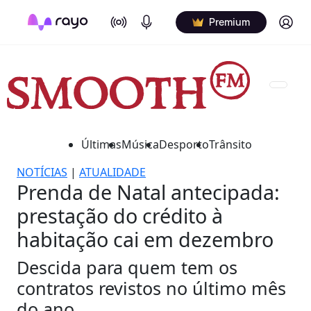
On Air
Podcasts
Log in
Premium
Últimas
Música
Desporto
Trânsito
NOTÍCIAS
|
ATUALIDADE
Prenda de Natal antecipada:
prestação do crédito à
habitação cai em dezembro
Descida para quem tem os
contratos revistos no último mês
do ano.