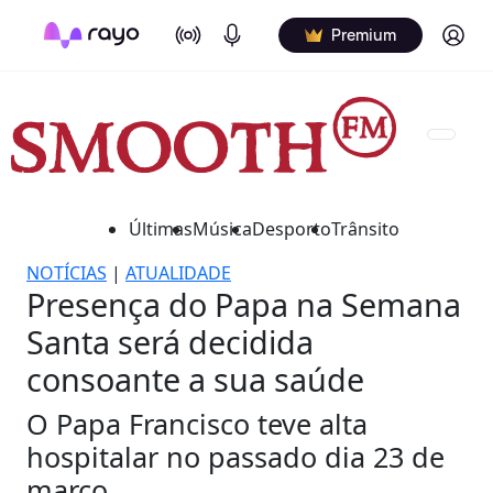
On Air
Podcasts
Log in
Premium
Últimas
Música
Desporto
Trânsito
NOTÍCIAS
|
ATUALIDADE
Presença do Papa na Semana
Santa será decidida
consoante a sua saúde
O Papa Francisco teve alta
hospitalar no passado dia 23 de
março.