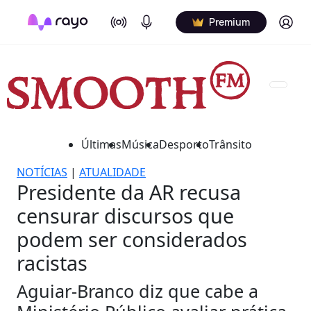
On Air
Podcasts
Log in
Premium
Últimas
Música
Desporto
Trânsito
NOTÍCIAS
|
ATUALIDADE
Presidente da AR recusa
censurar discursos que
podem ser considerados
racistas
Aguiar-Branco diz que cabe a