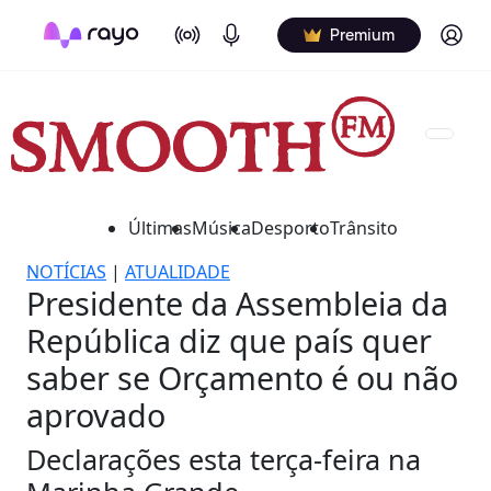
On Air
Podcasts
Log in
Premium
Últimas
Música
Desporto
Trânsito
NOTÍCIAS
|
ATUALIDADE
Presidente da Assembleia da
República diz que país quer
saber se Orçamento é ou não
aprovado
Declarações esta terça-feira na