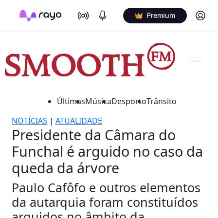
On Air
Podcasts
Log in
Premium
Últimas
Música
Desporto
Trânsito
NOTÍCIAS
|
ATUALIDADE
Presidente da Câmara do
Funchal é arguido no caso da
queda da árvore
Paulo Cafôfo e outros elementos
da autarquia foram constituídos
arguidos no âmbito da