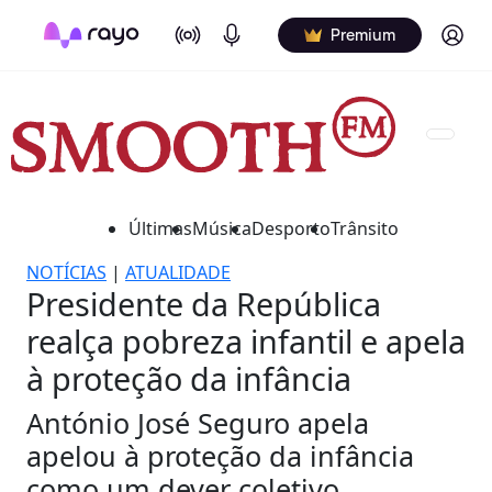
On Air
Podcasts
Log in
Premium
Últimas
Música
Desporto
Trânsito
NOTÍCIAS
|
ATUALIDADE
Presidente da República
realça pobreza infantil e apela
à proteção da infância
António José Seguro apela
apelou à proteção da infância
como um dever coletivo.