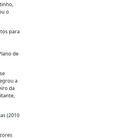
tinho,
ou o
tos para
Plano de
 se
tegrou a
eiro da
itante,
ças (2010
zores