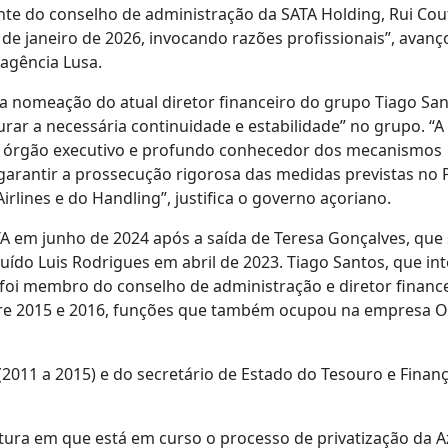
te do conselho de administração da SATA Holding, Rui Cou
de janeiro de 2026, invocando razões profissionais”, avanç
agência Lusa.
 nomeação do atual diretor financeiro do grupo Tiago San
rar a necessária continuidade e estabilidade” no grupo. “A
 órgão executivo e profundo conhecedor dos mecanismos
 garantir a prossecução rigorosa das medidas previstas no 
lines e do Handling”, justifica o governo açoriano.
TA em junho de 2024 após a saída de Teresa Gonçalves, que
tuído Luis Rodrigues em abril de 2023. Tiago Santos, que in
 foi membro do conselho de administração e diretor financ
entre 2015 e 2016, funções que também ocupou na empresa O
2011 a 2015) e do secretário de Estado do Tesouro e Finan
ura em que está em curso o processo de privatização da A