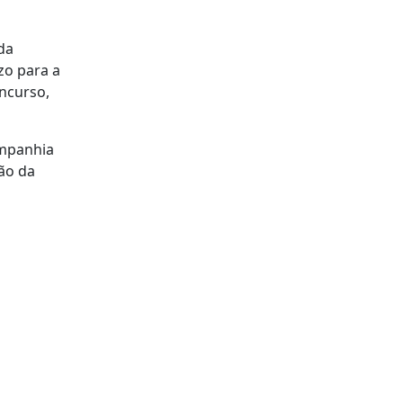
da
zo para a
oncurso,
ompanhia
ão da