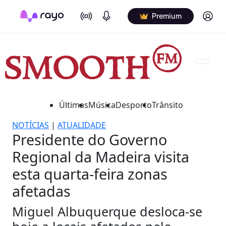
On Air
Podcasts
Log in
Premium
Últimas
Música
Desporto
Trânsito
NOTÍCIAS
|
ATUALIDADE
Presidente do Governo
Regional da Madeira visita
esta quarta-feira zonas
afetadas
Miguel Albuquerque desloca-se