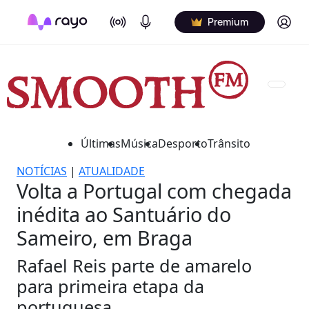
On Air
Podcasts
Log in
Premium
Últimas
Música
Desporto
Trânsito
NOTÍCIAS
|
ATUALIDADE
Volta a Portugal com chegada
inédita ao Santuário do
Sameiro, em Braga
Rafael Reis parte de amarelo
para primeira etapa da
portuguesa.