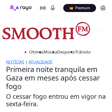
On Air
Podcasts
Log in
Premium
Últimas
Música
Desporto
Trânsito
NOTÍCIAS
|
ATUALIDADE
Primeira noite tranquila em
Gaza em meses após cessar
fogo
O cessar fogo entrou em vigor na
sexta-feira.