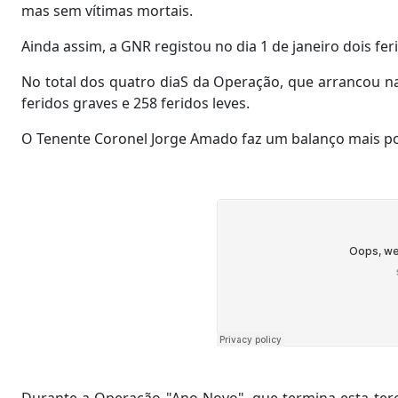
mas sem vítimas mortais.
Ainda assim, a GNR registou no dia 1 de janeiro dois feri
No total dos quatro diaS da Operação, que arrancou na 
feridos graves e 258 feridos leves.
O Tenente Coronel Jorge Amado faz um balanço mais po
Durante a Operação "Ano Novo", que termina esta terça