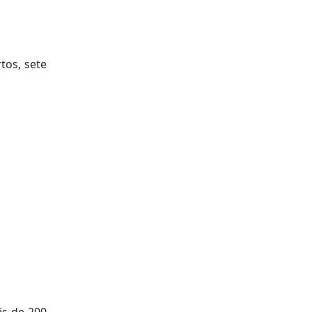
tos, sete
is de 200