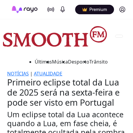
On Air
Podcasts
Log in
Premium
Últimas
Música
Desporto
Trânsito
NOTÍCIAS
|
ATUALIDADE
Primeiro eclipse total da Lua
de 2025 será na sexta-feira e
pode ser visto em Portugal
Um eclipse total da Lua acontece
quando a Lua, em fase cheia, é
totalmente ocultada pela sombra