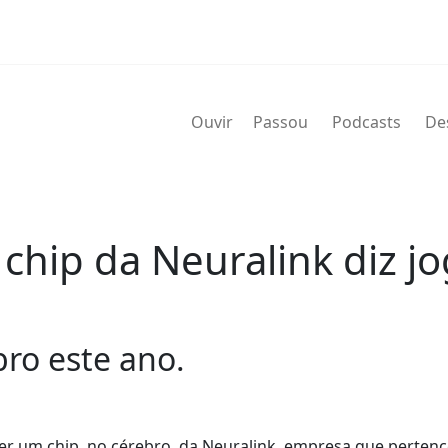
Ouvir
Passou
Podcasts
De
hip da Neuralink diz jo
bro este ano.
er um chip, no cérebro, da Neuralink, empresa que pertenc