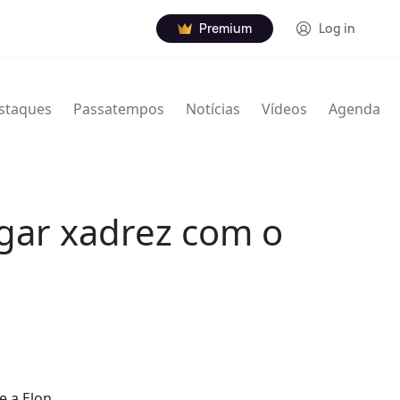
Premium
Log in
staques
Passatempos
Notícias
Vídeos
Agenda
gar xadrez com o
e a Elon