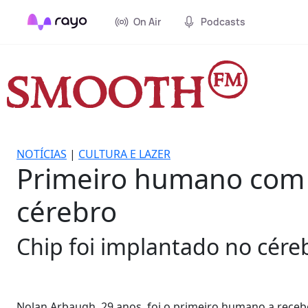
On Air
Podcasts
NOTÍCIAS
|
CULTURA E LAZER
Primeiro humano com c
cérebro
Chip foi implantado no cére
Nolan Arbaugh, 29 anos, foi o primeiro humano a receb