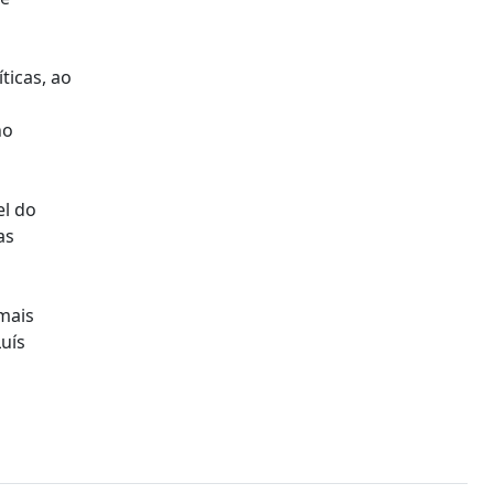
ticas, ao
no
el do
as
 mais
Luís