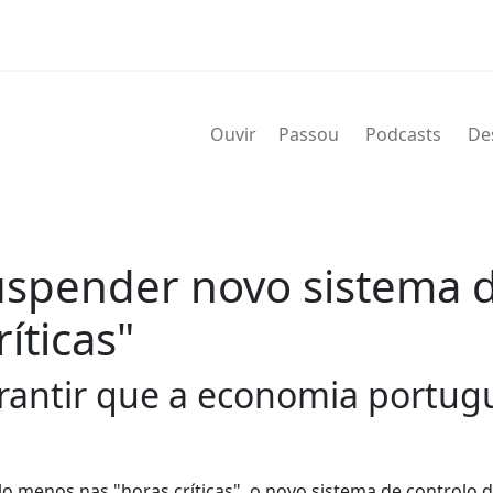
Ouvir
Passou
Podcasts
De
spender novo sistema d
íticas"
rantir que a economia portugu
lo menos nas "horas críticas", o novo sistema de controlo 