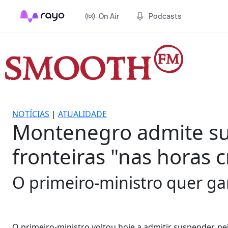
On Air
Podcasts
NOTÍCIAS
|
ATUALIDADE
Montenegro admite su
fronteiras "nas horas cr
O primeiro-ministro quer ga
O primeiro-ministro voltou hoje a admitir suspender, pe