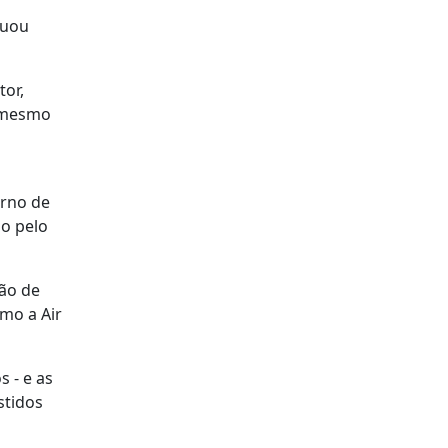
cuou
tor,
o mesmo
erno de
o pelo
ão de
mo a Air
s - e as
stidos