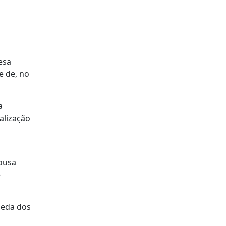
esa
e de, no
a
alização
Sousa
e
ueda dos