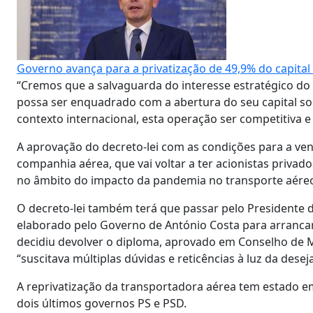
Governo avança para a privatização de 49,9% do capital
“Cremos que a salvaguarda do interesse estratégico d
possa ser enquadrado com a abertura do seu capital so
contexto internacional, esta operação ser competitiva e
A aprovação do decreto-lei com as condições para a ve
companhia aérea, que vai voltar a ter acionistas priva
no âmbito do impacto da pandemia no transporte aére
O decreto-lei também terá que passar pelo Presidente
elaborado pelo Governo de António Costa para arrancar
decidiu devolver o diploma, aprovado em Conselho de 
“suscitava múltiplas dúvidas e reticências à luz da des
A reprivatização da transportadora aérea tem estado 
dois últimos governos PS e PSD.