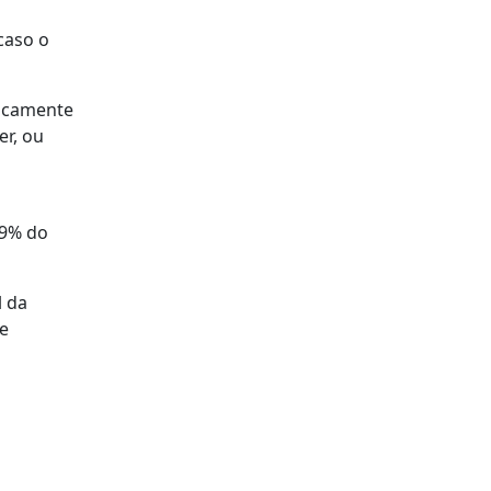
caso o
gicamente
r, ou
49% do
l da
 e