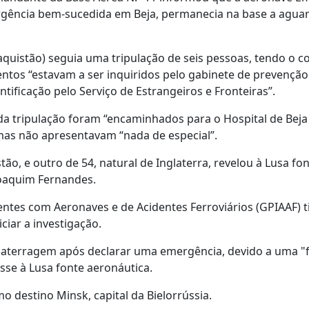
rgência bem-sucedida em Beja, permanecia na base a agua
quistão) seguia uma tripulação de seis pessoas, tendo o c
ntos “estavam a ser inquiridos pelo gabinete de prevenção
ntificação pelo Serviço de Estrangeiros e Fronteiras”.
a tripulação foram “encaminhados para o Hospital de Bej
 mas não apresentavam “nada de especial”.
o, e outro de 54, natural de Inglaterra, revelou à Lusa fo
 Joaquim Fernandes.
entes com Aeronaves e de Acidentes Ferroviários (GPIAAF) t
ciar a investigação.
 a aterragem após declarar uma emergência, devido a uma "
isse à Lusa fonte aeronáutica.
o destino Minsk, capital da Bielorrússia.