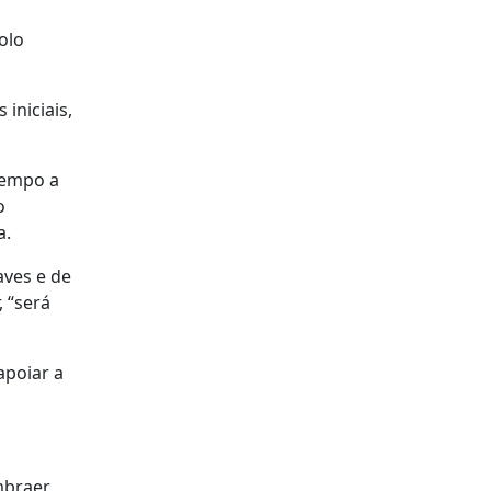
olo
 iniciais,
tempo a
o
a.
aves e de
, “será
apoiar a
mbraer