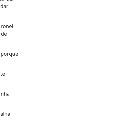
rdar
oronel
 de
a porque
nte
inha
falha