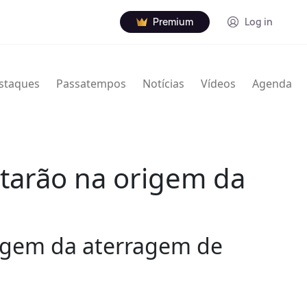
Premium
Log in
staques
Passatempos
Notícias
Vídeos
Agenda
starão na origem da
origem da aterragem de