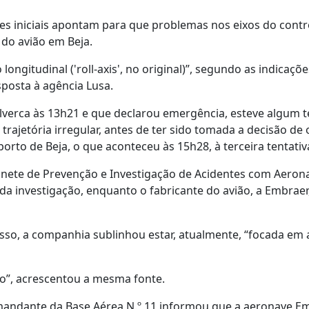
es iniciais apontam para que problemas nos eixos do contr
do avião em Beja.
ngitudinal ('roll-axis', no original)”, segundo as indicações
sposta à agência Lusa.
lverca às 13h21 e que declarou emergência, esteve algum 
trajetória irregular, antes de ter sido tomada a decisão de 
to de Beja, o que aconteceu às 15h28, à terceira tentativ
binete de Prevenção e Investigação de Acidentes com Aeron
 da investigação, enquanto o fabricante do avião, a Embraer
sso, a companhia sublinhou estar, atualmente, “focada em 
do”, acrescentou a mesma fonte.
mandante da Base Aérea N.º 11 informou que a aeronave E