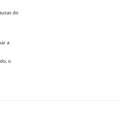
causas do
nar a
do, o