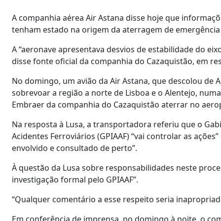
A companhia aérea Air Astana disse hoje que informaçõ
tenham estado na origem da aterragem de emergência 
A “aeronave apresentava desvios de estabilidade do eixo lo
disse fonte oficial da companhia do Cazaquistão, em re
No domingo, um avião da Air Astana, que descolou de A
sobrevoar a região a norte de Lisboa e o Alentejo, numa 
Embraer da companhia do Cazaquistão aterrar no aeropor
Na resposta à Lusa, a transportadora referiu que o Ga
Acidentes Ferroviários (GPIAAF) “vai controlar as ações”
envolvido e consultado de perto”.
À questão da Lusa sobre responsabilidades neste proce
investigação formal pelo GPIAAF”.
“Qualquer comentário a esse respeito seria inapropria
Em conferência de imprensa, no domingo à noite, o co