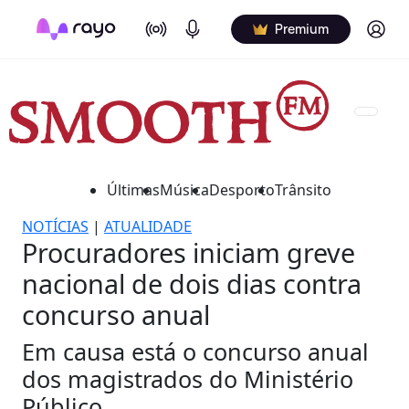
On Air
Podcasts
Log in
Premium
Últimas
Música
Desporto
Trânsito
NOTÍCIAS
|
ATUALIDADE
Procuradores iniciam greve
nacional de dois dias contra
concurso anual
Em causa está o concurso anual
dos magistrados do Ministério
Público