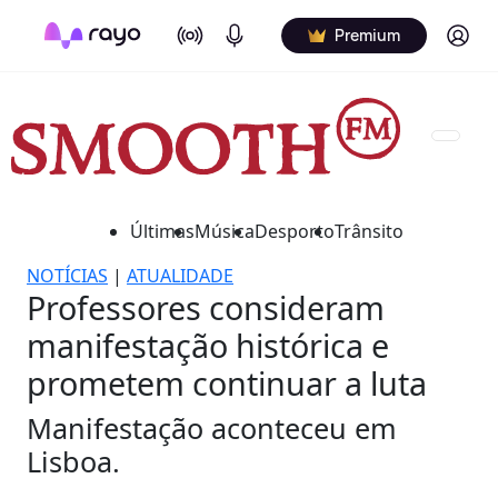
On Air
Podcasts
Log in
Premium
Últimas
Música
Desporto
Trânsito
NOTÍCIAS
|
ATUALIDADE
Professores consideram
manifestação histórica e
prometem continuar a luta
Manifestação aconteceu em
Lisboa.