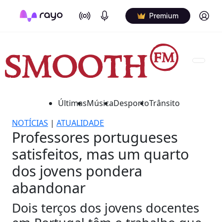
On Air
Podcasts
Log in
Premium
Últimas
Música
Desporto
Trânsito
NOTÍCIAS
|
ATUALIDADE
Professores portugueses
satisfeitos, mas um quarto
dos jovens pondera
abandonar
Dois terços dos jovens docentes