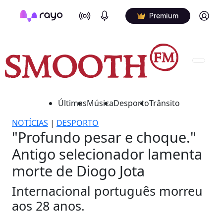
On Air
Podcasts
Log in
Premium
Últimas
Música
Desporto
Trânsito
NOTÍCIAS
|
DESPORTO
"Profundo pesar e choque."
Antigo selecionador lamenta
morte de Diogo Jota
Internacional português morreu
aos 28 anos.