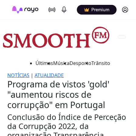
On Air
Podcasts
Log in
Premium
Últimas
Música
Desporto
Trânsito
NOTÍCIAS
|
ATUALIDADE
Programa de vistos 'gold'
"aumentou riscos de
corrupção" em Portugal
Conclusão do Índice de Perceção
da Corrupção 2022, da
organização Transparência