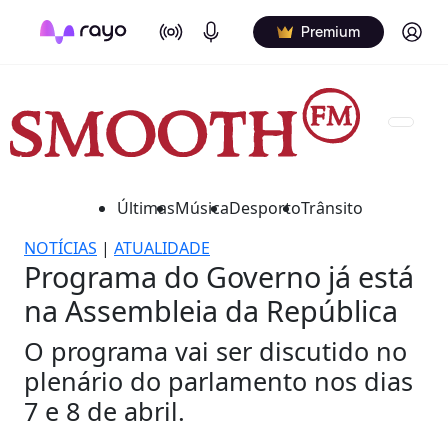
On Air
Podcasts
Log in
Premium
Últimas
Música
Desporto
Trânsito
NOTÍCIAS
|
ATUALIDADE
Programa do Governo já está
na Assembleia da República
O programa vai ser discutido no
plenário do parlamento nos dias
7 e 8 de abril.