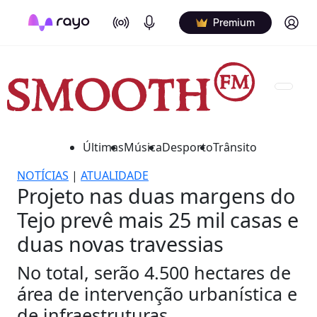
On Air
Podcasts
Log in
Premium
Últimas
Música
Desporto
Trânsito
NOTÍCIAS
|
ATUALIDADE
Projeto nas duas margens do
Tejo prevê mais 25 mil casas e
duas novas travessias
No total, serão 4.500 hectares de
área de intervenção urbanística e
de infraestruturas.