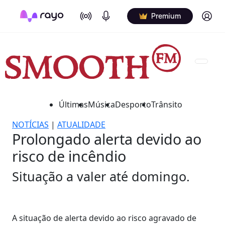
On Air
Podcasts
Log in
Premium
Últimas
Música
Desporto
Trânsito
NOTÍCIAS
|
ATUALIDADE
Prolongado alerta devido ao
risco de incêndio
Situação a valer até domingo.
A situação de alerta devido ao risco agravado de