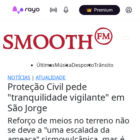
On Air
Podcasts
Log in
Premium
Últimas
Música
Desporto
Trânsito
NOTÍCIAS
|
ATUALIDADE
Proteção Civil pede
"tranquilidade vigilante" em
São Jorge
Reforço de meios no terreno não
se deve a "uma escalada da
ameaça" sismovulcânica, mas é