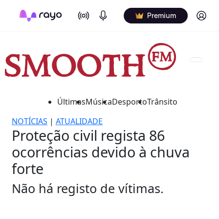
On Air
Podcasts
Log in
Premium
Últimas
Música
Desporto
Trânsito
NOTÍCIAS
|
ATUALIDADE
Proteção civil regista 86
ocorrências devido à chuva
forte
Não há registo de vítimas.