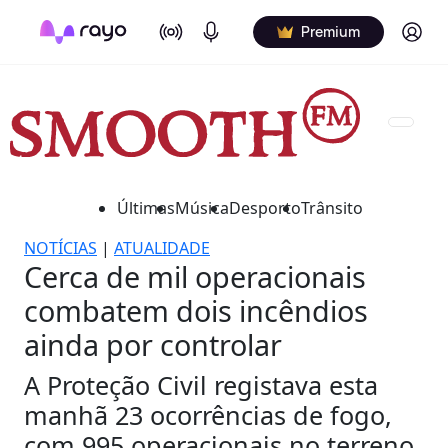
On Air
Podcasts
Log in
Premium
Últimas
Música
Desporto
Trânsito
NOTÍCIAS
|
ATUALIDADE
Cerca de mil operacionais
combatem dois incêndios
ainda por controlar
A Proteção Civil registava esta
manhã 23 ocorrências de fogo,
com 995 operacionais no terreno,