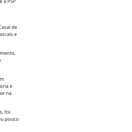
e a PSP
Casal de
ascais e
amento,
o
em
oria e
se na
, foi
eu pouco