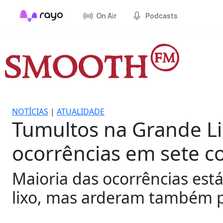
On Air
Podcasts
NOTÍCIAS
|
ATUALIDADE
Tumultos na Grande Lis
ocorrências em sete c
Maioria das ocorrências est
lixo, mas arderam também p