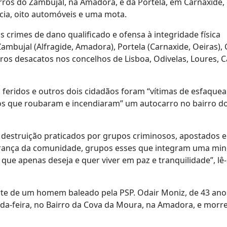
ros do Zambujal, na Amadora, e da Portela, em Carnaxide, 
ícia, oito automóveis e uma mota.
 crimes de dano qualificado e ofensa à integridade física
ambujal (Alfragide, Amadora), Portela (Carnaxide, Oeiras), 
os desacatos nos concelhos de Lisboa, Odivelas, Loures, C
 feridos e outros dois cidadãos foram “vítimas de esfaque
os que roubaram e incendiaram” um autocarro no bairro d
e destruição praticados por grupos criminosos, apostados 
urança da comunidade, grupos esses que integram uma min
ue apenas deseja e quer viver em paz e tranquilidade”, lê-
e de um homem baleado pela PSP. Odair Moniz, de 43 anos
a-feira, no Bairro da Cova da Moura, na Amadora, e morr