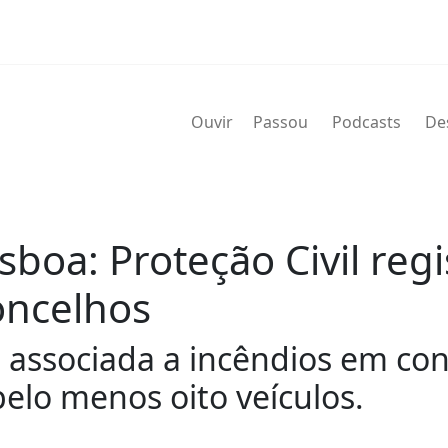
Ouvir
Passou
Podcasts
De
boa: Proteção Civil reg
oncelhos
á associada a incêndios em con
elo menos oito veículos.