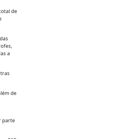
total de
e
adas
rofes,
das a
tras
além de
r parte