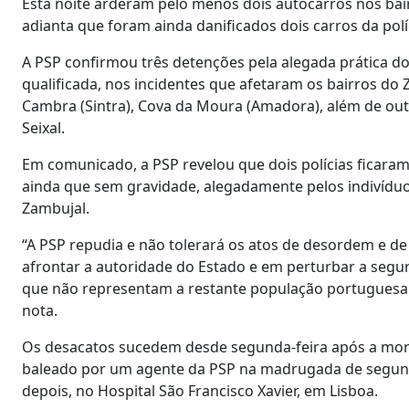
Esta noite arderam pelo menos dois autocarros nos bair
adianta que foram ainda danificados dois carros da pol
A PSP confirmou três detenções pela alegada prática dos
qualificada, nos incidentes que afetaram os bairros do Z
Cambra (Sintra), Cova da Moura (Amadora), além de outr
Seixal.
Em comunicado, a PSP revelou que dois polícias ficaram
ainda que sem gravidade, alegadamente pelos indivídu
Zambujal.
“A PSP repudia e não tolerará os atos de desordem e d
afrontar a autoridade do Estado e em perturbar a seg
que não representam a restante população portuguesa q
nota.
Os desacatos sucedem desde segunda-feira após a mort
baleado por um agente da PSP na madrugada de segund
depois, no Hospital São Francisco Xavier, em Lisboa.