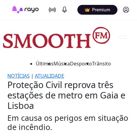
On Air
Podcasts
Log in
Premium
Últimas
Música
Desporto
Trânsito
NOTÍCIAS
|
ATUALIDADE
Proteção Civil reprova três
estações de metro em Gaia e
Lisboa
Em causa os perigos em situação
de incêndio.