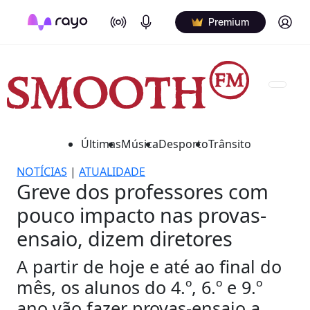
On Air
Podcasts
Log in
Premium
Últimas
Música
Desporto
Trânsito
NOTÍCIAS
|
ATUALIDADE
Greve dos professores com
pouco impacto nas provas-
ensaio, dizem diretores
A partir de hoje e até ao final do
mês, os alunos do 4.º, 6.º e 9.º
ano vão fazer provas-ensaio a