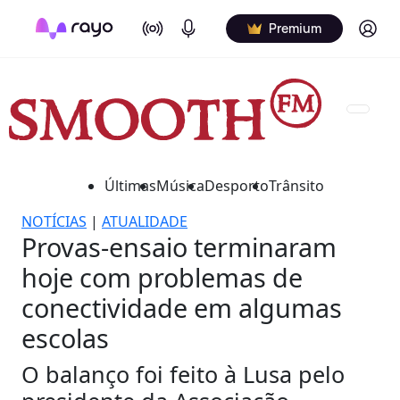
On Air
Podcasts
Log in
Premium
Últimas
Música
Desporto
Trânsito
NOTÍCIAS
|
ATUALIDADE
Provas-ensaio terminaram
hoje com problemas de
conectividade em algumas
escolas
O balanço foi feito à Lusa pelo