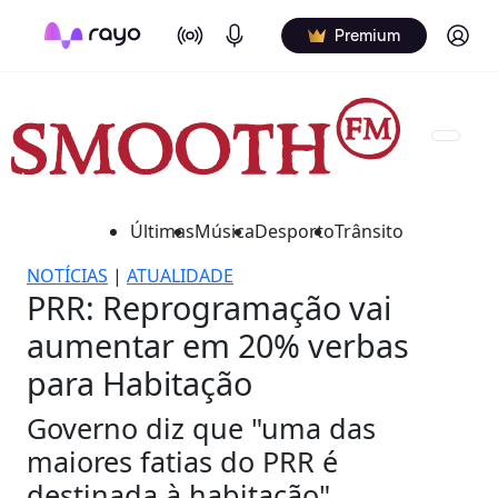
On Air
Podcasts
Log in
Premium
Últimas
Música
Desporto
Trânsito
NOTÍCIAS
|
ATUALIDADE
PRR: Reprogramação vai
aumentar em 20% verbas
para Habitação
Governo diz que "uma das
maiores fatias do PRR é
destinada à habitação".