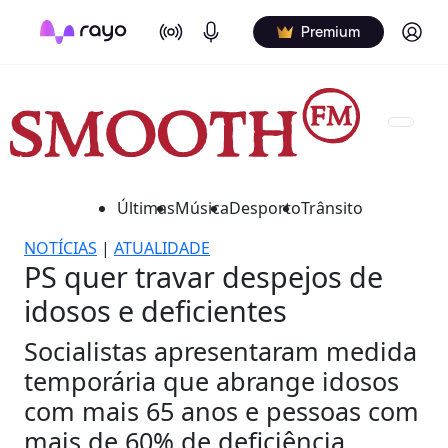
On Air
Podcasts
Log in
Premium
Últimas
Música
Desporto
Trânsito
NOTÍCIAS
|
ATUALIDADE
PS quer travar despejos de
idosos e deficientes
Socialistas apresentaram medida
temporária que abrange idosos
com mais 65 anos e pessoas com
mais de 60% de deficiência.