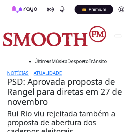
On Air
Podcasts
Log in
Premium
Últimas
Música
Desporto
Trânsito
NOTÍCIAS
|
ATUALIDADE
PSD: Aprovada proposta de
Rangel para diretas em 27 de
novembro
Rui Rio viu rejeitada também a
proposta de abertura dos
cadernos eleitorais.