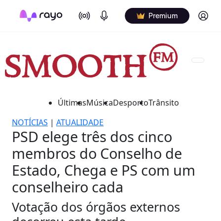
On Air
Podcasts
Log in
Premium
Últimas
Música
Desporto
Trânsito
NOTÍCIAS
|
ATUALIDADE
PSD elege três dos cinco
membros do Conselho de
Estado, Chega e PS com um
conselheiro cada
Votação dos órgãos externos