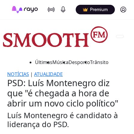
On Air
Podcasts
Log in
Premium
Últimas
Música
Desporto
Trânsito
NOTÍCIAS
|
ATUALIDADE
PSD: Luís Montenegro diz
que "é chegada a hora de
abrir um novo ciclo político"
Luís Montenegro é candidato à
liderança do PSD.