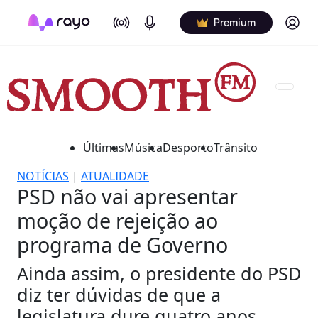
On Air
Podcasts
Log in
Premium
Últimas
Música
Desporto
Trânsito
NOTÍCIAS
|
ATUALIDADE
PSD não vai apresentar
moção de rejeição ao
programa de Governo
Ainda assim, o presidente do PSD
diz ter dúvidas de que a
legislatura dure quatro anos.