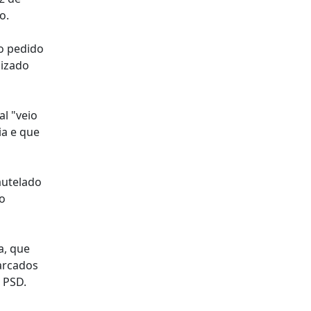
o.
o pedido
lizado
al "veio
ia e que
autelado
o
a, que
marcados
 PSD.