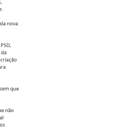
,
.
 da nova
 PSD,
 da
 criação
ara
, sem que
ue não
al
dos