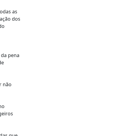
todas as
iação dos
do
o da pena
de
r não
no
geiros
idas que