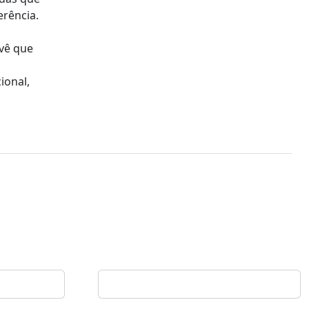
erência.
evê que
ional,