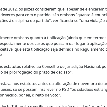
esde 2012, os juízes consideram que, apesar de elencarem 
s deveres para com o partido, são omissos "quanto à enunc
ões à disciplina do partido", verificando-se "uma violação 
almente omissos quanto à tipificação (ainda que em termos
s, especialmente dos casos que possam dar lugar à aplicaçã
ceitável que esta tipificação seja definida no Regulamento 
al.
s estatutos relativo ao Conselho de Jurisdição Nacional, po
ão de prorrogação do prazo de decisão".
 constava nos estatutos antes da alteração de novembro do a
gueses, só se possam inscrever no PSD "os cidadãos estran
nhecido, por lei, direito de voto".
deste Tribunal, se verifica uma exclusão de cidadãos apátr