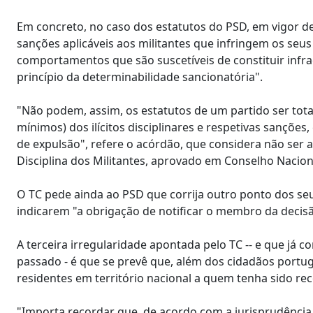
Em concreto, no caso dos estatutos do PSD, em vigor d
sanções aplicáveis aos militantes que infringem os seu
comportamentos que são suscetíveis de constituir infraç
princípio da determinabilidade sancionatória".
"Não podem, assim, os estatutos de um partido ser tot
mínimos) dos ilícitos disciplinares e respetivas sançõe
de expulsão", refere o acórdão, que considera não ser a
Disciplina dos Militantes, aprovado em Conselho Nacion
O TC pede ainda ao PSD que corrija outro ponto dos seu
indicarem "a obrigação de notificar o membro da decis
A terceira irregularidade apontada pelo TC -- e que já
passado - é que se prevê que, além dos cidadãos portu
residentes em território nacional a quem tenha sido reco
"Importa recordar que, de acordo com a jurisprudência 