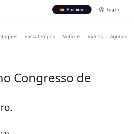
Premium
Log in
staques
Passatempos
Notícias
Vídeos
Agenda
 no Congresso de
ro.
2 de