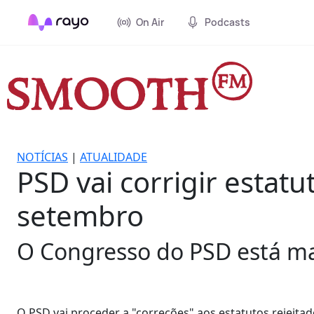
On Air
Podcasts
NOTÍCIAS
|
ATUALIDADE
PSD vai corrigir esta
setembro
O Congresso do PSD está ma
O PSD vai proceder a "correções" aos estatutos rejeitad