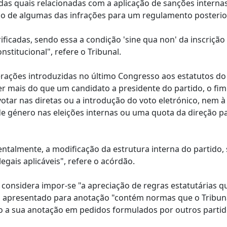
 das quais relacionadas com a aplicação de sanções internas
o de algumas das infrações para um regulamento posterior
ificadas, sendo essa a condição 'sine qua non' da inscrição
nstitucional", refere o Tribunal.
erações introduzidas no último Congresso aos estatutos do
 mais do que um candidato a presidente do partido, o fim
otar nas diretas ou a introdução do voto eletrónico, nem à
de género nas eleições internas ou uma quota da direção p
mentalmente, a modificação da estrutura interna do partido
legais aplicáveis", refere o acórdão.
C considera impor-se "a apreciação de regras estatutárias q
os apresentado para anotação "contém normas que o Tribun
ndo a sua anotação em pedidos formulados por outros parti