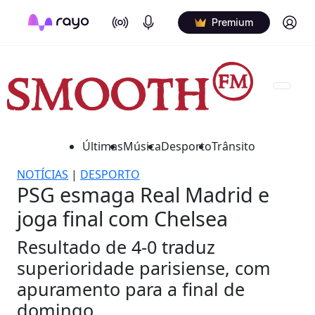
On Air
Podcasts
Log in
Premium
Últimas
Música
Desporto
Trânsito
NOTÍCIAS
|
DESPORTO
PSG esmaga Real Madrid e
joga final com Chelsea
Resultado de 4-0 traduz
superioridade parisiense, com
apuramento para a final de
domingo.