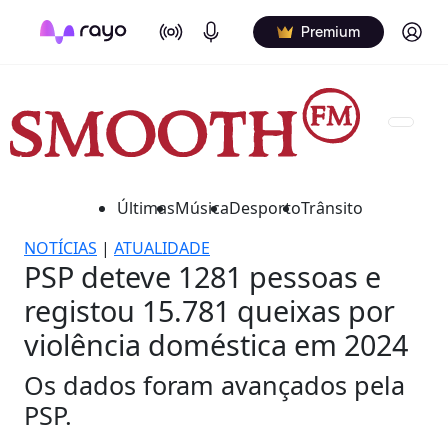
On Air
Podcasts
Log in
Premium
Últimas
Música
Desporto
Trânsito
NOTÍCIAS
|
ATUALIDADE
PSP deteve 1281 pessoas e
registou 15.781 queixas por
violência doméstica em 2024
Os dados foram avançados pela
PSP.