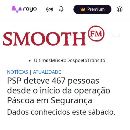
On Air
Podcasts
Log in
Premium
Últimas
Música
Desporto
Trânsito
NOTÍCIAS
|
ATUALIDADE
PSP deteve 467 pessoas
desde o início da operação
Páscoa em Segurança
Dados conhecidos este sábado.