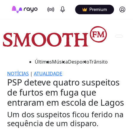
On Air
Podcasts
Log in
Premium
Últimas
Música
Desporto
Trânsito
NOTÍCIAS
|
ATUALIDADE
PSP deteve quatro suspeitos
de furtos em fuga que
entraram em escola de Lagos
Um dos suspeitos ficou ferido na
sequência de um disparo.