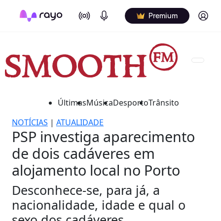
On Air
Podcasts
Log in
Premium
Últimas
Música
Desporto
Trânsito
NOTÍCIAS
|
ATUALIDADE
PSP investiga aparecimento
de dois cadáveres em
alojamento local no Porto
Desconhece-se, para já, a
nacionalidade, idade e qual o
sexo dos cadáveres.