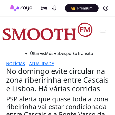
On Air
Podcasts
Log in
Premium
Últimas
Música
Desporto
Trânsito
NOTÍCIAS
|
ATUALIDADE
No domingo evite circular na
zona riberirinha entre Cascais
e Lisboa. Há várias corridas
PSP alerta que quase toda a zona
ribeirinha vai estar condicionada
entre Cascais e a Ponte Vasco da