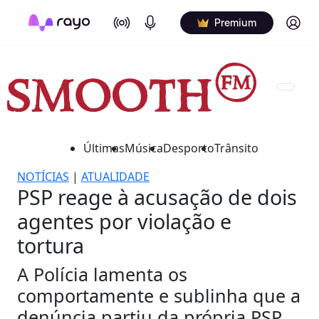
On Air
Podcasts
Log in
Premium
Últimas
Música
Desporto
Trânsito
NOTÍCIAS
|
ATUALIDADE
PSP reage à acusação de dois
agentes por violação e
tortura
A Polícia lamenta os
comportamente e sublinha que a
denúncia partiu da própria PSP.