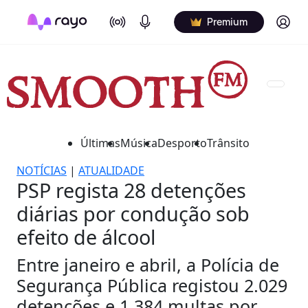
On Air
Podcasts
Log in
Premium
Últimas
Música
Desporto
Trânsito
NOTÍCIAS
|
ATUALIDADE
PSP regista 28 detenções
diárias por condução sob
efeito de álcool
Entre janeiro e abril, a Polícia de
Segurança Pública registou 2.029
detenções e 1.384 multas por