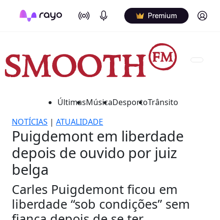
On Air
Podcasts
Log in
Premium
Últimas
Música
Desporto
Trânsito
NOTÍCIAS
|
ATUALIDADE
Puigdemont em liberdade
depois de ouvido por juiz
belga
Carles Puigdemont ficou em
liberdade “sob condições” sem
fiança depois de se ter