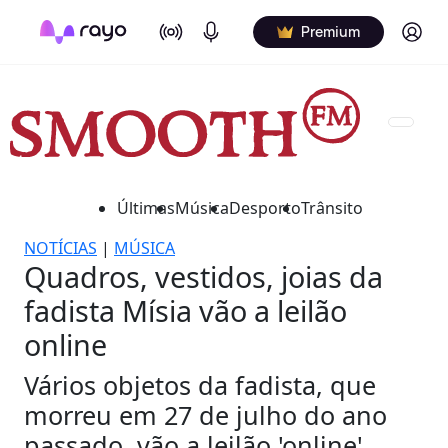
On Air
Podcasts
Log in
Premium
Últimas
Música
Desporto
Trânsito
NOTÍCIAS
|
MÚSICA
Quadros, vestidos, joias da
fadista Mísia vão a leilão
online
Vários objetos da fadista, que
morreu em 27 de julho do ano
passado, vão a leilão 'online',