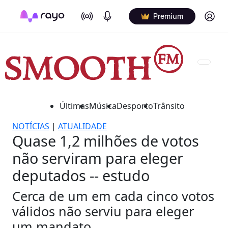
On Air
Podcasts
Log in
Premium
Últimas
Música
Desporto
Trânsito
NOTÍCIAS
|
ATUALIDADE
Quase 1,2 milhões de votos
não serviram para eleger
deputados -- estudo
Cerca de um em cada cinco votos
válidos não serviu para eleger
um mandato.